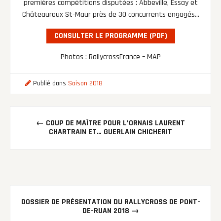
premières compétitions disputées : Abbeville, Essay et
Châteauroux St-Maur près de 30 concurrents engagés…
CONSULTER LE PROGRAMME (PDF)
Photos : RallycrossFrance – MAP
Publié dans
Saison 2018
Post
←
COUP DE MAÎTRE POUR L’ORNAIS LAURENT
navigation
CHARTRAIN ET… GUERLAIN CHICHERIT
DOSSIER DE PRÉSENTATION DU RALLYCROSS DE PONT-
DE-RUAN 2018
→